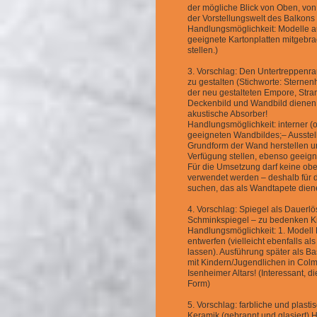
der mögliche Blick von Oben, von
der Vorstellungswelt des Balkons 
Handlungsmöglichkeit: Modelle a
geeignete Kartonplatten mitgebra
stellen.)
3. Vorschlag: Den Untertreppenr
zu gestalten (Stichworte: Sternen
der neu gestalteten Empore, Str
Deckenbild und Wandbild dienen i
akustische Absorber!
Handlungsmöglichkeit: interner (
geeigneten Wandbildes;– Ausstel
Grundform der Wand herstellen 
Verfügung stellen, ebenso geeigne
Für die Umsetzung darf keine ob
verwendet werden – deshalb für d
suchen, das als Wandtapete dien
4. Vorschlag: Spiegel als Dauerlö
Schminkspiegel – zu bedenken Kin
Handlungsmöglichkeit: 1. Modell
entwerfen (vielleicht ebenfalls al
lassen). Ausführung später als Ba
mit Kindern/Jugendlichen in Col
Isenheimer Altars! (Interessant, d
Form)
5. Vorschlag: farbliche und plas
Keramik (gebrannt und glasiert)