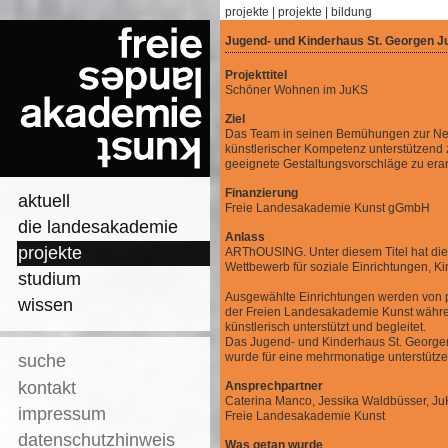
projekte
|
projekte
|
bildung
Jugend- und Kinderhaus St. Georgen 
Projekttitel
Schöner Wohnen im JuKS
Ziel
Das Team in seinen Bemühungen zur Ne
künstlerischer Kompetenz unterstützend 
geeignete Gestaltungsvorschläge zu erar
Finanzierung
aktuell
Freie Landesakademie Kunst gGmbH
die landesakademie
Anlass
projekte
ARThOUSING. Unter diesem Titel hat di
Wettbewerb für soziale Einrichtungen, K
studium
Ausgewählte Einrichtungen werden von p
wissen
der Freien Landesakademie Kunst währe
künstlerisch unterstützt und begleitet.
Das Jugend- und Kinderhaus St. Georgen
wurde für eine mehrmonatige unterstütz
suche
kontakt
Ansprechpartner
Caterina Manco, Jessika Waldbüsser, Ju
impressum
Freie Landesakademie Kunst
datenschutzhinweis
Was getan wurde