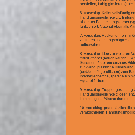
herstellen, farbig glasieren (au
6. Vorschlag: Keller vollständig 
Handlungsmöglichkeit: Erfindung 
als neuer Beleuchtungskörper (v
funktioniert. Material ebenfalls Ka
7. Vorschlag: Rückenlehnen im K
zu finden. Handlungsmöglichkeit
aufbewahren
8. Vorschlag: Idee zur weiteren V
Akustikmöbel (bauen/kaufen - Sch
Seiten und/oder ein einziges Bil
zur Wand; plastische Bilderwand,
(und/oder Jugendlichen) zum Bau
Internetrecherche, später auch m
Aquarellfarben
9. Vorschlag: Treppengestaltung
Handlungsmöglichkeit: Ideen ent
Himmelsgrotte/Nische darunter
10. Vorschlag: grundsätzlich die 
verabschieden. Handlungsmöglich