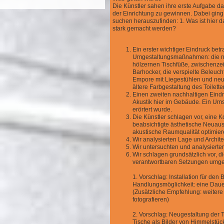
Die Künstler sahen ihre erste Aufgabe d
der Einrichtung zu gewinnen. Dabei ging
suchen herauszufinden: 1. Was ist hier
stark gemacht werden?
Ein erster wichtiger Eindruck bet
Umgestaltungsmaßnahmen: die ne
hölzernen Tischfüße, zwischenze
Barhocker, die verspielte Beleuc
Empore mit Liegestühlen und ne
ältere Farbgestaltung des Toilett
Einen zweiten nachhaltigen Eindr
Akustik hier im Gebäude. Ein Umst
erörtert wurde.
Die Künstler schlagen vor, eine 
beabsichtigte ästhetische Neuaus
akustische Raumqualität optimier
Wir analysierten Lage und Archit
Wir untersuchten und analysierte
Wir schlagen grundsätzlich vor, d
verantwortbaren Setzungen umges
1. Vorschlag: Installation für den
Handlungsmöglichkeit: eine Dauer
(Zusätzliche Empfehlung: weitere
fotografieren)
2. Vorschlag: Neugestaltung der T
Tische als Bilder von Himmelstüc