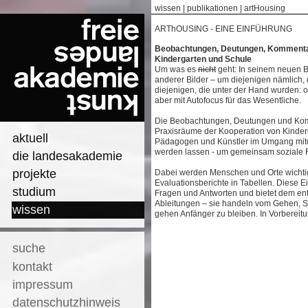
wissen
|
publikationen
|
artHousing
ARThOUSING - EINE EINFÜHRUNG
Beobachtungen, Deutungen, Kommentare
Kindergarten und Schule
Um was es
nicht
geht: In seinem neuen B
anderer Bilder – um diejenigen nämlich, 
diejenigen, die unter der Hand wurden: oh
aber mit Autofocus für das Wesentliche.
Die Beobachtungen, Deutungen und Komm
Praxisräume der Kooperation von Kinder
aktuell
Pädagogen und Künstler im Umgang mitei
werden lassen - um gemeinsam soziale 
die landesakademie
projekte
Dabei werden Menschen und Orte wichtig
Evaluationsberichte in Tabellen. Diese 
studium
Fragen und Antworten und bietet dem en
Ableitungen – sie handeln vom Gehen, 
wissen
gehen Anfänger zu bleiben. In Vorbereitu
suche
kontakt
impressum
datenschutzhinweis